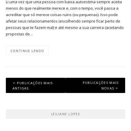
Li uma vez que uma pessoa com baixa autoestima sempre aceita
menos do que realmente merece e, com o tempo, você passa a
acreditar que só merece coisas ruins (ou pequenas). Isso pode
afetar seus relacionamentos (escolhendo sempre ficar perto de
pessoas que te fazem mal) e até mesmo a sua carreira (aceitando
propostas de…
CONTINUE LENDO
Navegação
PUBLICAÇÕES MAIS
PUBLICAÇÕES MAIS
por
ANTIGAS
NOVAS
posts
LEILIANE LOPES