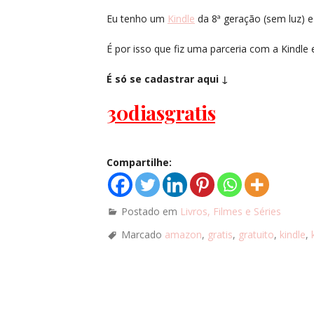
Eu tenho um
Kindle
da 8ª geração (sem luz) e 
É por isso que fiz uma parceria com a Kindle 
É só se cadastrar aqui ↓
30diasgratis
Compartilhe:
Postado em
Livros, Filmes e Séries
Marcado
amazon
,
gratis
,
gratuito
,
kindle
,