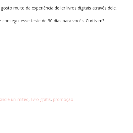
gosto muito da experiência de ler livros digitais através dele.
e consegui esse teste de 30 dias para vocês. Curtiram?
kindle unlimited
,
livro gratis
,
promoção