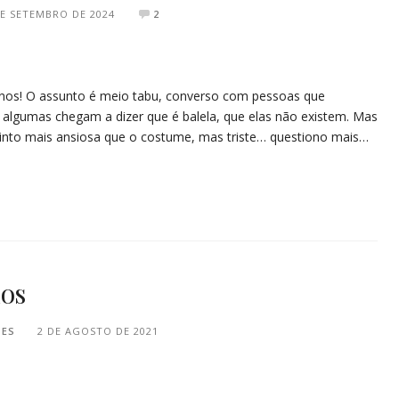
DE SETEMBRO DE 2024
2
anos! O assunto é meio tabu, converso com pessoas que
e algumas chegam a dizer que é balela, que elas não existem. Mas
sinto mais ansiosa que o costume, mas triste… questiono mais…
mos
PES
2 DE AGOSTO DE 2021