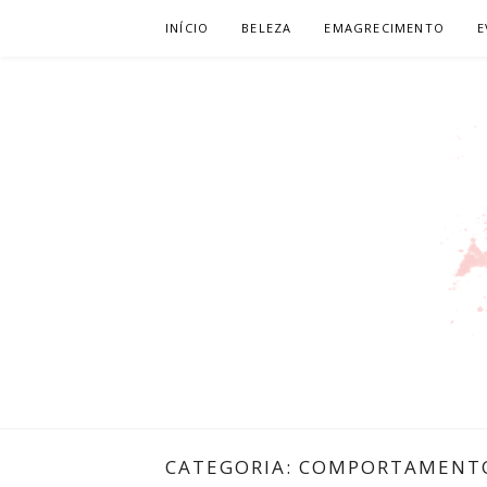
Pular
INÍCIO
BELEZA
EMAGRECIMENTO
E
para
o
conteúdo
LEILIANE L
PRODUTORA DE CONTEÚDO PARA WEB
CATEGORIA:
COMPORTAMENT