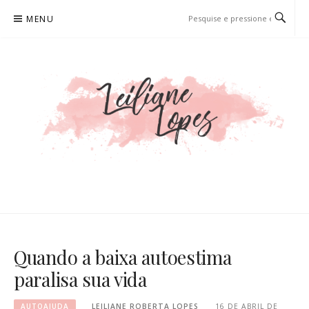
Pular
MENU
para
o
conteúdo
LEILIANE LOPES
PRODUTORA DE CONTEÚDO PARA WEB
Quando a baixa autoestima
paralisa sua vida
AUTOAJUDA
LEILIANE ROBERTA LOPES
16 DE ABRIL DE