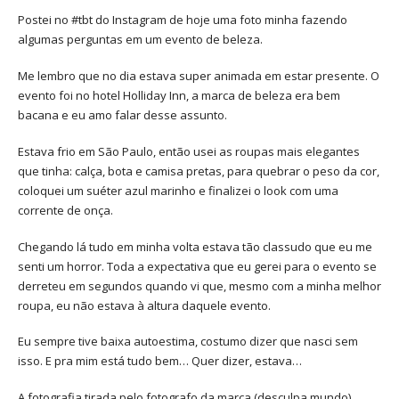
Postei no #tbt do Instagram de hoje uma foto minha fazendo
algumas perguntas em um evento de beleza.
Me lembro que no dia estava super animada em estar presente. O
evento foi no hotel Holliday Inn, a marca de beleza era bem
bacana e eu amo falar desse assunto.
Estava frio em São Paulo, então usei as roupas mais elegantes
que tinha: calça, bota e camisa pretas, para quebrar o peso da cor,
coloquei um suéter azul marinho e finalizei o look com uma
corrente de onça.
Chegando lá tudo em minha volta estava tão classudo que eu me
senti um horror. Toda a expectativa que eu gerei para o evento se
derreteu em segundos quando vi que, mesmo com a minha melhor
roupa, eu não estava à altura daquele evento.
Eu sempre tive baixa autoestima, costumo dizer que nasci sem
isso. E pra mim está tudo bem… Quer dizer, estava…
A fotografia tirada pelo fotografo da marca (desculpa mundo)