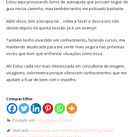
Estou aqui procurando livros de autoajuda que possam seguir de
guia nesse caminho, mas também tenho me policiado bastante.
Além disso, tem a terapia né… voltei a fazer e dessa vez não
desisti depois da quinta sessão. Já é um avanço!
Também tenho investido em conhecimento, fazendo cursos, me
mantendo atualizada para me sentir mais segura nas próximas
vezes que tiver que enfrentar situações como essa.
Ah! Estou cada vez mais interessada em consultoria de imagem,
visagismo, colorimetria porque oferecem conhecimentos que me
ajudam a ficar de bem com o espelho.
Compartilhe:
Postado em
Autoajuda
,
Lifestyle
Marcado
autoajuda
,
autoconfiança
,
autoestima
,
baixa
autoestima
,
carreira
,
jornalismo
,
lifestyle