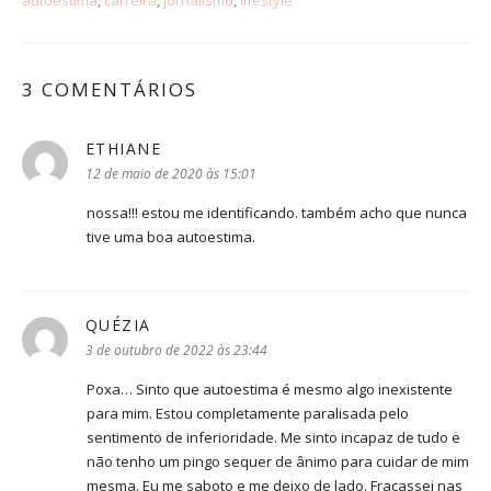
3 COMENTÁRIOS
ETHIANE
disse:
12 de maio de 2020 às 15:01
nossa!!! estou me identificando. também acho que nunca
tive uma boa autoestima.
QUÉZIA
disse:
3 de outubro de 2022 às 23:44
Poxa… Sinto que autoestima é mesmo algo inexistente
para mim. Estou completamente paralisada pelo
sentimento de inferioridade. Me sinto incapaz de tudo e
não tenho um pingo sequer de ânimo para cuidar de mim
mesma. Eu me saboto e me deixo de lado. Fracassei nas