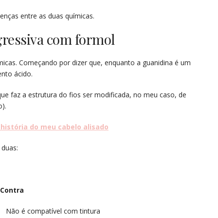
renças entre as duas químicas.
gressiva com formol
ímicas. Começando por dizer que, enquanto a guanidina é um
ento ácido.
e faz a estrutura do fios ser modificada, no meu caso, de
o).
 história do meu cabelo alisado
 duas:
ra
ível com tintura