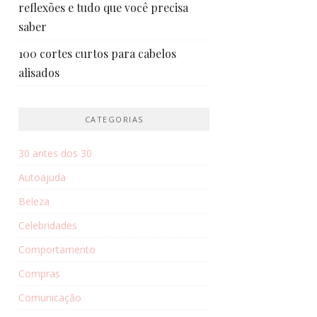
reflexões e tudo que você precisa
saber
100 cortes curtos para cabelos
alisados
CATEGORIAS
30 antes dos 30
Autoajuda
Beleza
Celebridades
Comportamento
Compras
Comunicação