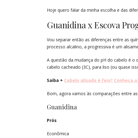
Hoje quero falar da minha escolha e das dife
Guanidina x Escova Pro
Vou separar então as diferenças entre as qu
processo alcalino, a progressiva é um alisam
A questão da mudança do pH do cabelo é o qu
cabelo cacheado (3C), para liso (ou quase iss
Saiba +
Cabelo alisado é feio? Conheça a
Bom, agora vamos às comparações entre as
Guanidina
Prós Cont
Econômica Não é compat