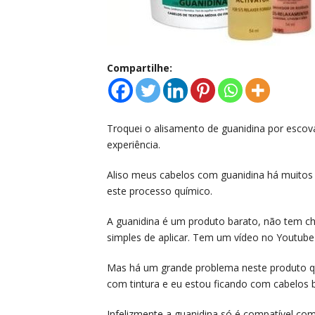
Compartilhe:
Troquei o alisamento de guanidina por escov
experiência.
Aliso meus cabelos com guanidina há muito
este processo químico.
A guanidina é um produto barato, não tem ch
simples de aplicar. Tem um vídeo no Youtub
Mas há um grande problema neste produto q
com tintura e eu estou ficando com cabelos 
Infelizmente a guanidina só é compatível c