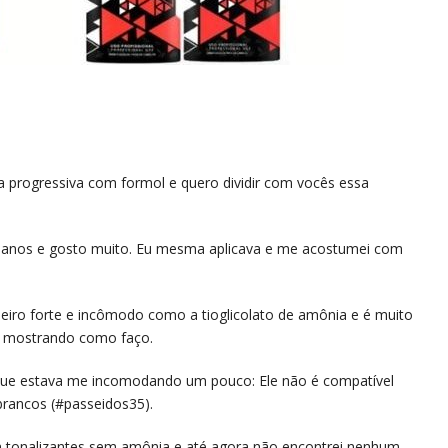
a progressiva com formol e quero dividir com vocês essa
s anos e gosto muito. Eu mesma aplicava e me acostumei com
eiro forte e incômodo como a tioglicolato de amônia e é muito
e mostrando como faço.
ue estava me incomodando um pouco: Ele não é compatível
brancos (#passeidos35).
om tonalizantes sem amônia e até agora não encontrei nenhum