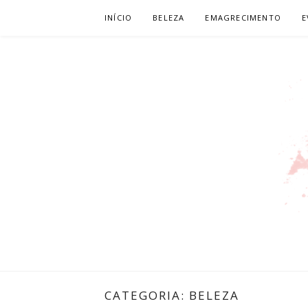
Pular
INÍCIO
BELEZA
EMAGRECIMENTO
E
para
o
conteúdo
LEILIANE 
PRODUTORA DE CONTEÚDO PARA WEB
CATEGORIA:
BELEZA