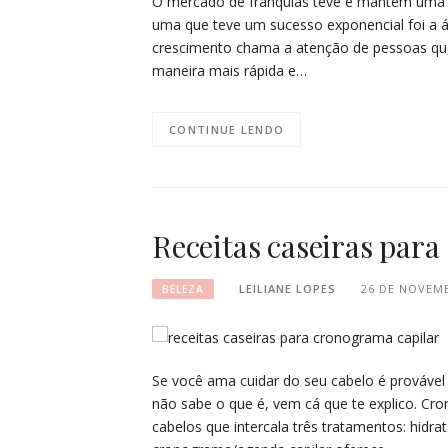
O mercado de franquias teve e mantém uma cr
uma que teve um sucesso exponencial foi a á
crescimento chama a atenção de pessoas qu
maneira mais rápida e…
CONTINUE LENDO
Receitas caseiras par
LEILIANE LOPES
26 DE NOVEM
BELEZA
Se você ama cuidar do seu cabelo é provável
não sabe o que é, vem cá que te explico. C
cabelos que intercala três tratamentos: hidr