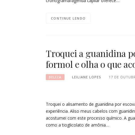
cronograma/agenda capilar oferece…
CONTINUE LENDO
Troquei a guanidina p
formol e olha o que a
LEILIANE LOPES
17 DE OUTUBR
BELEZA
Troquei o alisamento de guanidina por escov
experiência. Aliso meus cabelos com guanidi
acostumei com este processo químico. A gua
como a tioglicolato de amônia…