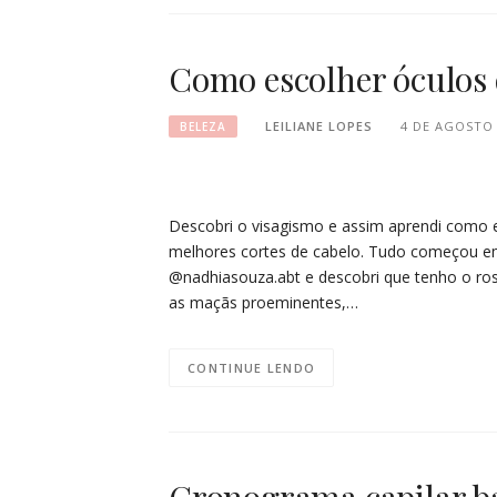
Como escolher óculos 
LEILIANE LOPES
4 DE AGOSTO 
BELEZA
Descobri o visagismo e assim aprendi como e
melhores cortes de cabelo. Tudo começou em
@nadhiasouza.abt e descobri que tenho o rost
as maçãs proeminentes,…
CONTINUE LENDO
Cronograma capilar ba