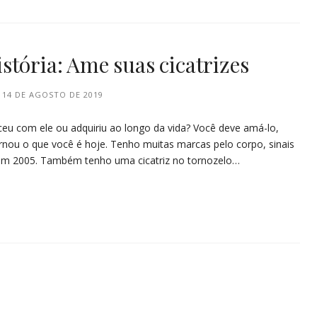
stória: Ame suas cicatrizes
14 DE AGOSTO DE 2019
ceu com ele ou adquiriu ao longo da vida? Você deve amá-lo,
ornou o que você é hoje. Tenho muitas marcas pelo corpo, sinais
 em 2005. Também tenho uma cicatriz no tornozelo…