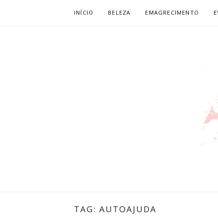
Pular
INÍCIO
BELEZA
EMAGRECIMENTO
E
para
o
conteúdo
LEILIANE 
PRODUTORA DE CONTEÚDO PARA WEB
TAG:
AUTOAJUDA