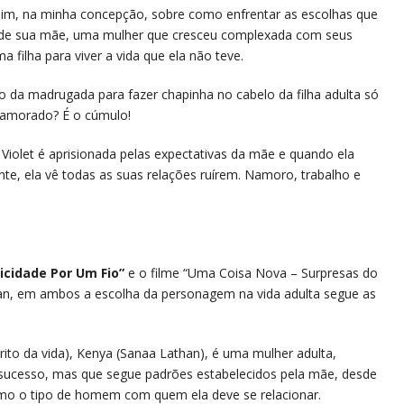
sim, na minha concepção, sobre como enfrentar as escolhas que
as de sua mãe, uma mulher que cresceu complexada com seus
 filha para viver a vida que ela não teve.
 da madrugada para fazer chapinha no cabelo da filha adulta só
 namorado? É o cúmulo!
iolet é aprisionada pelas expectativas da mãe e quando ela
te, ela vê todas as suas relações ruírem. Namoro, trabalho e
licidade Por Um Fio”
e o filme “Uma Coisa Nova – Surpresas do
an, em ambos a escolha da personagem na vida adulta segue as
ito da vida), Kenya (Sanaa Lathan), é uma mulher adulta,
 sucesso, mas que segue padrões estabelecidos pela mãe, desde
smo o tipo de homem com quem ela deve se relacionar.