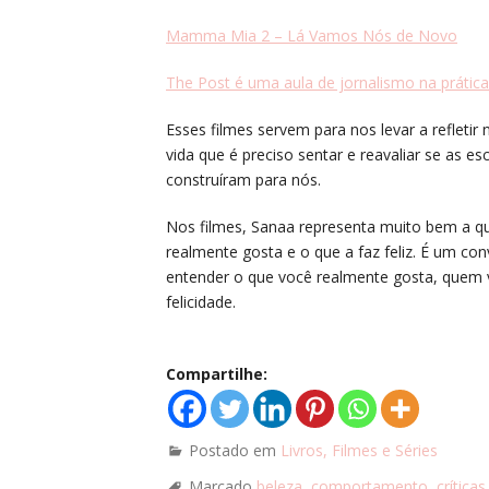
Mamma Mia 2 – Lá Vamos Nós de Novo
The Post é uma aula de jornalismo na prática
Esses filmes servem para nos levar a reflet
vida que é preciso sentar e reavaliar se as 
construíram para nós.
Nos filmes, Sanaa representa muito bem a q
realmente gosta e o que a faz feliz. É um con
entender o que você realmente gosta, quem 
felicidade.
Compartilhe:
Postado em
Livros, Filmes e Séries
Marcado
beleza
,
comportamento
,
críticas