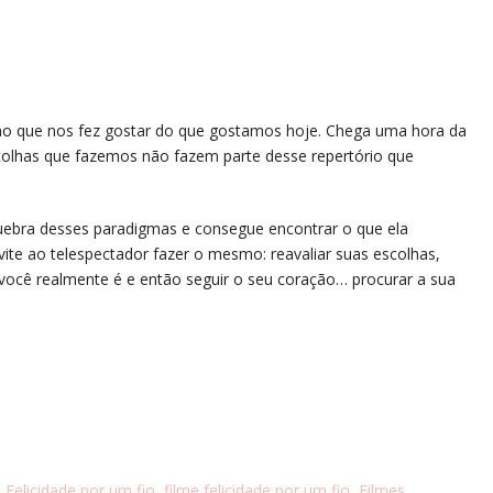
ir no que nos fez gostar do que gostamos hoje. Chega uma hora da
escolhas que fazemos não fazem parte desse repertório que
uebra desses paradigmas e consegue encontrar o que ela
vite ao telespectador fazer o mesmo: reavaliar suas escolhas,
você realmente é e então seguir o seu coração… procurar a sua
,
Felicidade por um fio
,
filme felicidade por um fio
,
Filmes
,