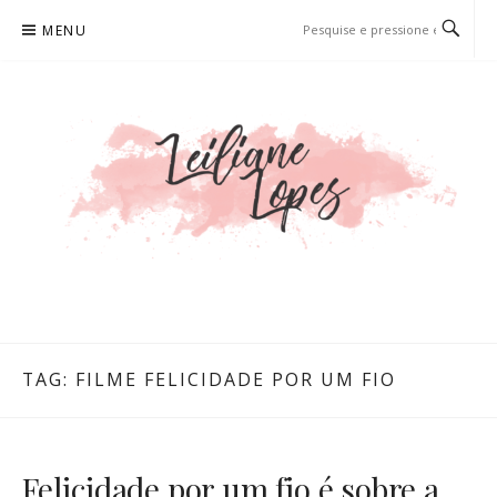
Pular
MENU
para
o
conteúdo
LEILIANE LOPES
PRODUTORA DE CONTEÚDO PARA WEB
TAG:
FILME FELICIDADE POR UM FIO
Felicidade por um fio é sobre a