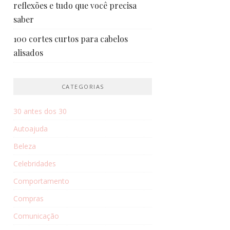
reflexões e tudo que você precisa
saber
100 cortes curtos para cabelos
alisados
CATEGORIAS
30 antes dos 30
Autoajuda
Beleza
Celebridades
Comportamento
Compras
Comunicação