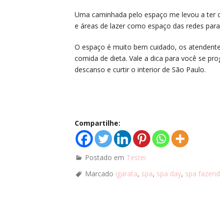
Uma caminhada pelo espaço me levou a ter c
e áreas de lazer como espaço das redes para de
O espaço é muito bem cuidado, os atendente
comida de dieta. Vale a dica para você se p
descanso e curtir o interior de São Paulo.
Compartilhe:
Postado em
Testei
Marcado
igarata
,
spa
,
spa day
,
spa fazend