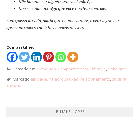
Não busque ser alguém que você não é; e
Não se culpe por algo que você não tem controle.
Tudo passa na vida, ainda que eu não supere, a vida segue e te
apresenta novos caminhos e novas pessoas.
Compartilhe:
Postado em
Autoajuda
,
Comportamento
,
Lifestyle
,
Solteirices
Marcado
amizade
,
namoro
,
paixão
,
relacionamento
,
solteira
,
superar
LEILIANE LOPES