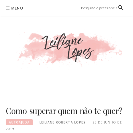
Pular
MENU
para
o
conteúdo
LEILIANE LOPES
PRODUTORA DE CONTEÚDO PARA WEB
Como superar quem não te quer?
AUTOAJUDA
LEILIANE ROBERTA LOPES
23 DE JUNHO DE
2019