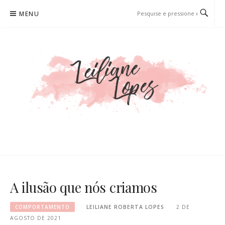
Pular
MENU
para
o
conteúdo
LEILIANE LOPES
PRODUTORA DE CONTEÚDO PARA WEB
A ilusão que nós criamos
COMPORTAMENTO
LEILIANE ROBERTA LOPES
2 DE
AGOSTO DE 2021