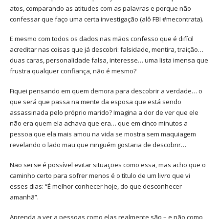
atos, comparando as atitudes com as palavras e porque não
confessar que faço uma certa investigação (alô FBI #mecontrata).
E mesmo com todos os dados nas mãos confesso que é difícil
acreditar nas coisas que já descobri: falsidade, mentira, traição…
duas caras, personalidade falsa, interesse… uma lista imensa que
frustra qualquer confiança, não é mesmo?
Fiquei pensando em quem demora para descobrir a verdade… o
que será que passa na mente da esposa que está sendo
assassinada pelo próprio marido? Imagina a dor de ver que ele
não era quem ela achava que era… que em cinco minutos a
pessoa que ela mais amou na vida se mostra sem maquiagem
revelando o lado mau que ninguém gostaria de descobrir…
Não sei se é possível evitar situações como essa, mas acho que o
caminho certo para sofrer menos é o título de um livro que vi
esses dias: “É melhor conhecer hoje, do que desconhecer
amanhã”.
Aprenda a ver a pessoas como elas realmente são – e não como