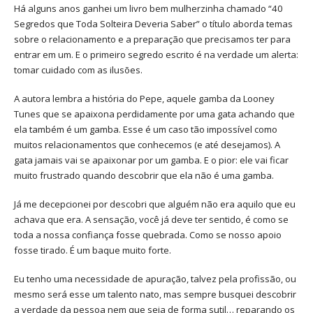
Há alguns anos ganhei um livro bem mulherzinha chamado “40
Segredos que Toda Solteira Deveria Saber” o título aborda temas
sobre o relacionamento e a preparação que precisamos ter para
entrar em um. E o primeiro segredo escrito é na verdade um alerta:
tomar cuidado com as ilusões.
A autora lembra a história do Pepe, aquele gamba da Looney
Tunes que se apaixona perdidamente por uma gata achando que
ela também é um gamba. Esse é um caso tão impossível como
muitos relacionamentos que conhecemos (e até desejamos). A
gata jamais vai se apaixonar por um gamba. E o pior: ele vai ficar
muito frustrado quando descobrir que ela não é uma gamba.
Já me decepcionei por descobri que alguém não era aquilo que eu
achava que era. A sensação, você já deve ter sentido, é como se
toda a nossa confiança fosse quebrada. Como se nosso apoio
fosse tirado. É um baque muito forte.
Eu tenho uma necessidade de apuração, talvez pela profissão, ou
mesmo será esse um talento nato, mas sempre busquei descobrir
a verdade da pessoa nem que seja de forma sutil… reparando os