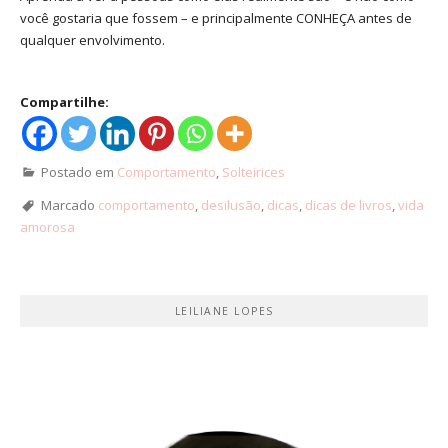
você gostaria que fossem – e principalmente CONHEÇA antes de
qualquer envolvimento.
Compartilhe:
Postado em
Comportamento
,
Solteirices
Marcado
comportamento
,
desilusão
,
dicas
,
dicas de livros
,
vida
amorosa
LEILIANE LOPES