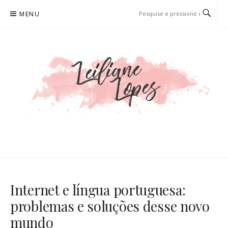
Pular
MENU
para
o
conteúdo
LEILIANE LOPES
PRODUTORA DE CONTEÚDO PARA WEB
Internet e língua portuguesa:
problemas e soluções desse novo
mundo