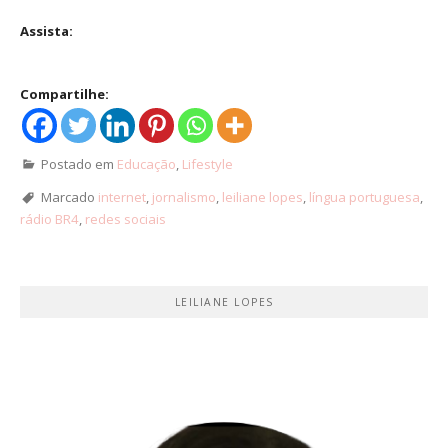
Assista:
Compartilhe:
Postado em
Educação
,
Lifestyle
Marcado
internet
,
jornalismo
,
leiliane lopes
,
língua portuguesa
,
rádio BR4
,
redes sociais
LEILIANE LOPES