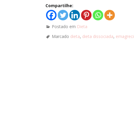
Compartilhe:
Postado em
Dieta
Marcado
dieta
,
dieta dissociada
,
emagrec