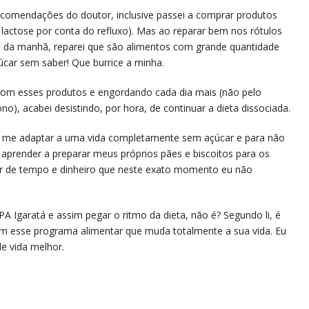
recomendações do doutor, inclusive passei a comprar produtos
 lactose por conta do refluxo). Mas ao reparar bem nos rótulos
é da manhã, reparei que são alimentos com grande quantidade
úcar sem saber! Que burrice a minha.
om esses produtos e engordando cada dia mais (não pelo
no), acabei desistindo, por hora, de continuar a dieta dissociada.
r me adaptar a uma vida completamente sem açúcar e para não
e aprender a preparar meus próprios pães e biscoitos para os
er de tempo e dinheiro que neste exato momento eu não
SPA Igaratá e assim pegar o ritmo da dieta, não é? Segundo li, é
om esse programa alimentar que muda totalmente a sua vida. Eu
de vida melhor.