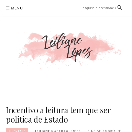
Pular
MENU
para
o
conteúdo
LEILIANE LOPES
PRODUTORA DE CONTEÚDO PARA WEB
Incentivo a leitura tem que ser
política de Estado
LIFESTYLE
LEILIANE ROBERTA LOPES
5 DE SETEMBRO DE