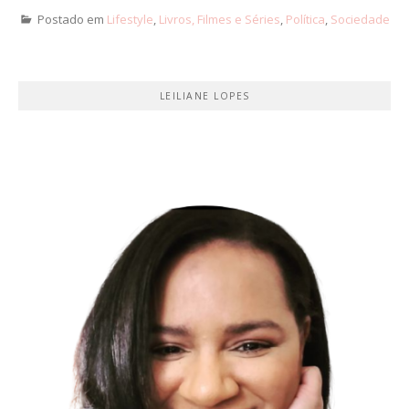
Postado em
Lifestyle
,
Livros, Filmes e Séries
,
Política
,
Sociedade
LEILIANE LOPES