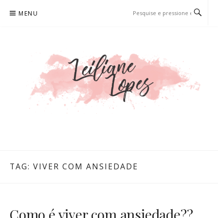
Pular
MENU
para
o
conteúdo
LEILIANE LOPES
PRODUTORA DE CONTEÚDO PARA WEB
TAG:
VIVER COM ANSIEDADE
Como é viver com ansiedade??