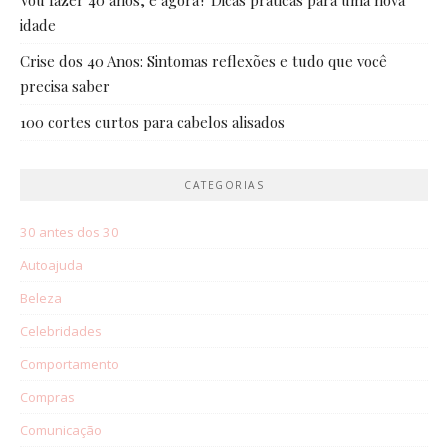
Vou fazer 40 anos, e agora? Dicas práticas para uma nova
idade
Crise dos 40 Anos: Sintomas reflexões e tudo que você
precisa saber
100 cortes curtos para cabelos alisados
CATEGORIAS
30 antes dos 30
Autoajuda
Beleza
Celebridades
Comportamento
Compras
Comunicação