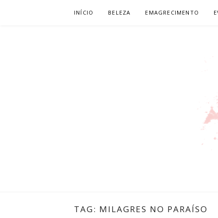
Pular
INÍCIO
BELEZA
EMAGRECIMENTO
E
para
o
conteúdo
LEILIANE L
PRODUTORA DE CONTEÚDO PARA WEB
TAG:
MILAGRES NO PARAÍSO