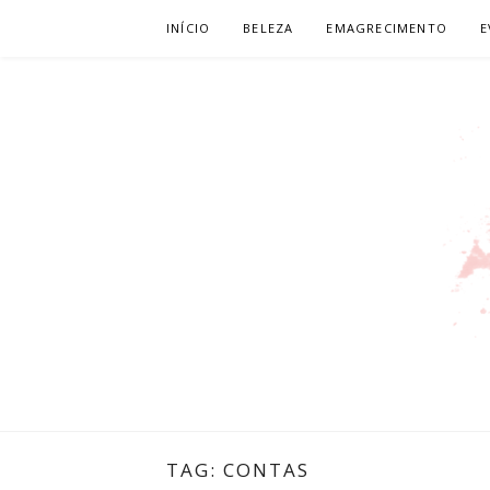
Pular
INÍCIO
BELEZA
EMAGRECIMENTO
E
para
o
conteúdo
LEILIANE L
PRODUTORA DE CONTEÚDO PARA WEB
TAG:
CONTAS