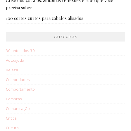
Crise dos 40 Anos: Sintomas reflexões e tudo que você
precisa saber
100 cortes curtos para cabelos alisados
CATEGORIAS
30 antes dos 30
Autoajuda
Beleza
Celebridades
Comportamento
Compras
Comunicação
Crítica
Cultura