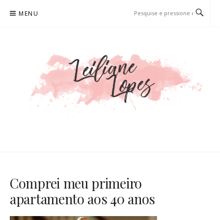
Pular
MENU
para
o
conteúdo
LEILIANE LOPES
PRODUTORA DE CONTEÚDO PARA WEB
Comprei meu primeiro
apartamento aos 40 anos