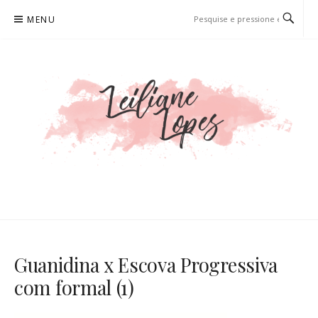
Pular
MENU
para
o
conteúdo
LEILIANE LOPES
PRODUTORA DE CONTEÚDO PARA WEB
Guanidina x Escova Progressiva
com formal (1)