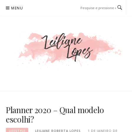
Pular
MENU
para
o
conteúdo
LEILIANE LOPES
PRODUTORA DE CONTEÚDO PARA WEB
Planner 2020 – Qual modelo
escolhi?
LIFESTYLE
LEILIANE ROBERTA LOPES
1 DE JANEIRO DE