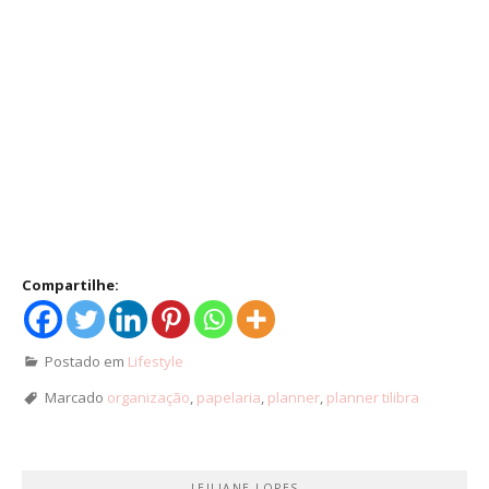
Compartilhe:
Postado em
Lifestyle
Marcado
organização
,
papelaria
,
planner
,
planner tilibra
LEILIANE LOPES