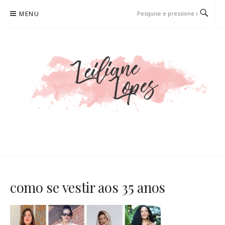
Pular
MENU
para
o
conteúdo
LEILIANE LOPES
PRODUTORA DE CONTEÚDO PARA WEB
como se vestir aos 35 anos