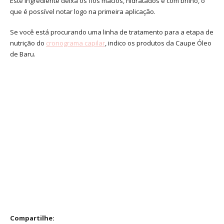
Este ingrediente deixa os fios macios, hidratados e com brilho, o
que é possível notar logo na primeira aplicação.
Se você está procurando uma linha de tratamento para a etapa de
nutrição do
cronograma capilar
, indico os produtos da Caupe Óleo
de Baru.
Compartilhe: