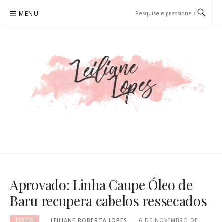
Pular
MENU
para
o
conteúdo
LEILIANE LOPES
PRODUTORA DE CONTEÚDO PARA WEB
Aprovado: Linha Caupe Óleo de
Baru recupera cabelos ressecados
TESTEI
LEILIANE ROBERTA LOPES
6 DE NOVEMBRO DE