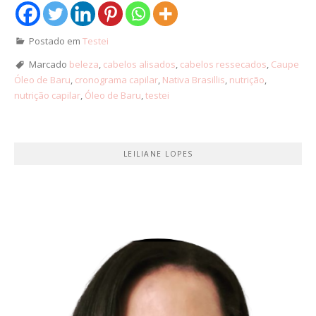
Postado em
Testei
Marcado
beleza
,
cabelos alisados
,
cabelos ressecados
,
Caupe
Óleo de Baru
,
cronograma capilar
,
Nativa Brasillis
,
nutrição
,
nutrição capilar
,
Óleo de Baru
,
testei
LEILIANE LOPES