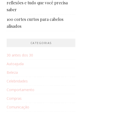
reflexões e tudo que você precisa
saber
100 cortes curtos para cabelos
alisados
CATEGORIAS
30 antes dos 30
Autoajuda
Beleza
Celebridades
Comportamento
Compras
Comunicação