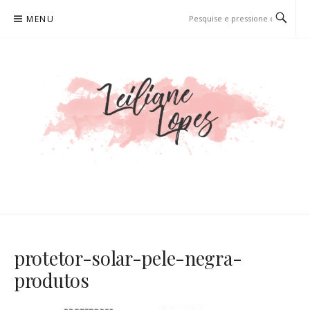
Pular
MENU
para
o
conteúdo
LEILIANE LOPES
PRODUTORA DE CONTEÚDO PARA WEB
protetor-solar-pele-negra-
produtos