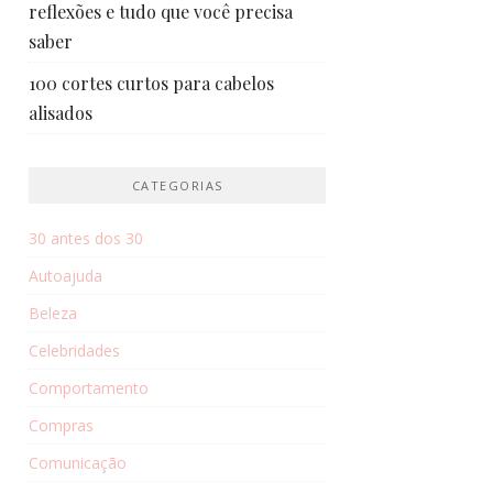
reflexões e tudo que você precisa
saber
100 cortes curtos para cabelos
alisados
CATEGORIAS
30 antes dos 30
Autoajuda
Beleza
Celebridades
Comportamento
Compras
Comunicação