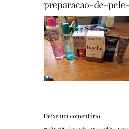
preparacao-de-pele
Deixe um comentário
Você precisa fazer o
login
para publicar um c