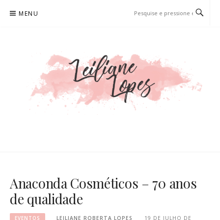
Pular
MENU
para
o
conteúdo
LEILIANE LOPES
PRODUTORA DE CONTEÚDO PARA WEB
Anaconda Cosméticos – 70 anos
de qualidade
EVENTOS
LEILIANE ROBERTA LOPES
19 DE JULHO DE