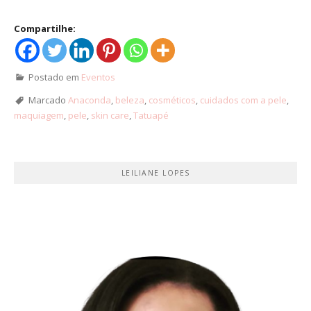
Compartilhe:
Postado em
Eventos
Marcado
Anaconda
,
beleza
,
cosméticos
,
cuidados com a pele
,
maquiagem
,
pele
,
skin care
,
Tatuapé
LEILIANE LOPES