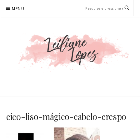
Pular
MENU
para
o
conteúdo
LEILIANE LOPES
PRODUTORA DE CONTEÚDO PARA WEB
eico-liso-mágico-cabelo-crespo