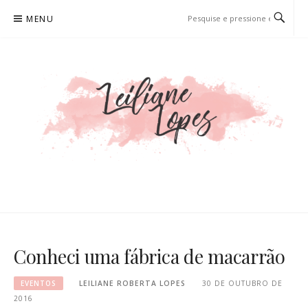
Pular
MENU
para
o
conteúdo
LEILIANE LOPES
PRODUTORA DE CONTEÚDO PARA WEB
Conheci uma fábrica de macarrão
EVENTOS
LEILIANE ROBERTA LOPES
30 DE OUTUBRO DE
2016