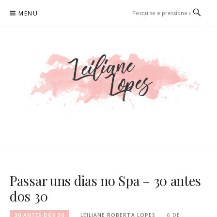
Pular
MENU
para
o
conteúdo
LEILIANE LOPES
PRODUTORA DE CONTEÚDO PARA WEB
Passar uns dias no Spa – 30 antes
dos 30
30 ANTES DOS 30
LEILIANE ROBERTA LOPES
6 DE