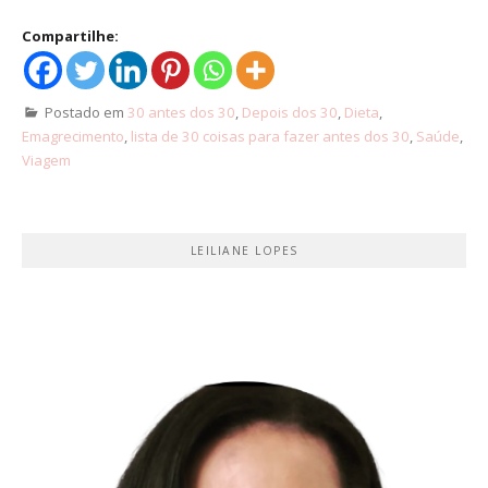
Compartilhe:
Postado em
30 antes dos 30
,
Depois dos 30
,
Dieta
,
Emagrecimento
,
lista de 30 coisas para fazer antes dos 30
,
Saúde
,
Viagem
LEILIANE LOPES