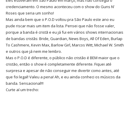
Eles estiveram em São Paulo em março, mas não consegui o
credenciamento. O mesmo aconteceu com o show do Guns N’
Roses que seria um sonho!
Mas ainda bem que o P.O.D voltou pra São Paulo este ano eu
pude riscar mais um item da lista. Pensei que não fosse valer,
porque a banda é cristã e eu já fui em vários shows internacionais
de bandas cristãs: Bride, Guardian, News Boys, All Of Eden, Burlap
To Cashmere, Kevin Max, Barlow Girl, Marcos Witt, Michael W. Smith
e outros que já nem me lembro.
Mas o P.O.D é diferente, o público não cristão é BEM maior que o
cristão, então o show é completamente diferente. Fiquei até
surpresa e apesar de não conseguir me divertir como antes, até
que foi legal! Valeu a pena! Ah, e eu ainda conheci os músicos da
banda. Sensacional!!!
Curte aí um trecho: