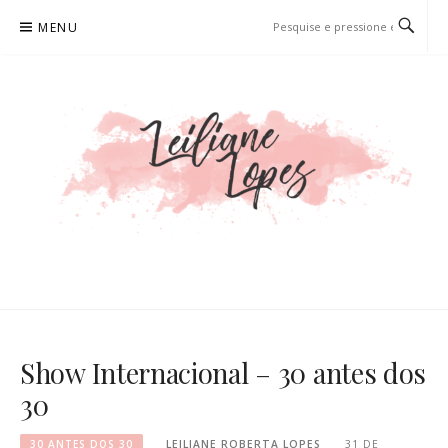
Pular
MENU
para
o
conteúdo
LEILIANE LOPES
PRODUTORA DE CONTEÚDO PARA WEB
Show Internacional – 30 antes dos
30
30 ANTES DOS 30
LEILIANE ROBERTA LOPES
31 DE