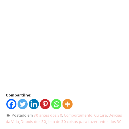
Compartilhe:
Postado em
30 antes dos 30
,
Comportamento
,
Cultura
,
Delícias
da Vida
,
Depois dos 30
,
lista de 30 coisas para fazer antes dos 30