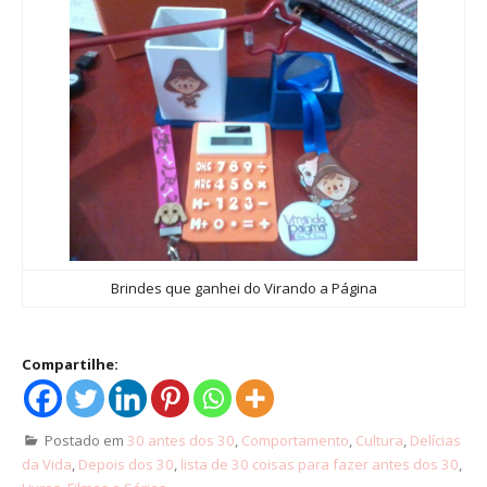
Brindes que ganhei do Virando a Página
Compartilhe:
Postado em
30 antes dos 30
,
Comportamento
,
Cultura
,
Delícias
da Vida
,
Depois dos 30
,
lista de 30 coisas para fazer antes dos 30
,