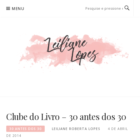
Pular
MENU
para
o
conteúdo
LEILIANE LOPES
PRODUTORA DE CONTEÚDO PARA WEB
Clube do Livro – 30 antes dos 30
30 ANTES DOS 30
LEILIANE ROBERTA LOPES
4 DE ABRIL
DE 2014