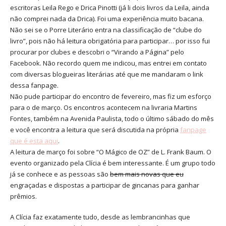
escritoras Leila Rego e Drica Pinotti (já li dois livros da Leila, ainda
não comprei nada da Drica). Foi uma experiência muito bacana.
Não sei se o Porre Literário entra na classificação de “clube do
livro”, pois não há leitura obrigatória para participar… por isso fui
procurar por clubes e descobri o “Virando a Página” pelo
Facebook. Não recordo quem me indicou, mas entrei em contato
com diversas blogueiras literárias até que me mandaram o link
dessa fanpage.
Não pude participar do encontro de fevereiro, mas fiz um esforço
para o de março. Os encontros acontecem na livraria Martins
Fontes, também na Avenida Paulista, todo o último sábado do mês
e você encontra a leitura que será discutida na própria
fanpage
que é esta aqui
.
A leitura de março foi sobre “O Mágico de OZ” de L. Frank Baum. O
evento organizado pela Clícia é bem interessante. É um grupo todo
já se conhece e as pessoas são
bem mais novas que eu
engraçadas e dispostas a participar de gincanas para ganhar
prêmios.
A Clícia faz exatamente tudo, desde as lembrancinhas que