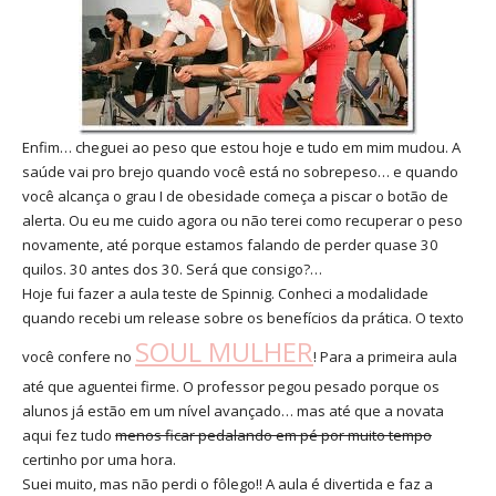
Enfim… cheguei ao peso que estou hoje e tudo em mim mudou. A
saúde vai pro brejo quando você está no sobrepeso… e quando
você alcança o grau I de obesidade começa a piscar o botão de
alerta. Ou eu me cuido agora ou não terei como recuperar o peso
novamente, até porque estamos falando de perder quase 30
quilos. 30 antes dos 30. Será que consigo?…
Hoje fui fazer a aula teste de Spinnig. Conheci a modalidade
quando recebi um release sobre os benefícios da prática. O texto
SOUL MULHER
você confere no
! Para a primeira aula
até que aguentei firme. O professor pegou pesado porque os
alunos já estão em um nível avançado… mas até que a novata
aqui fez tudo
menos ficar pedalando em pé por muito tempo
certinho por uma hora.
Suei muito, mas não perdi o fôlego!! A aula é divertida e faz a