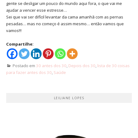
gente se desligar um pouco do mundo aqui fora, o que vai me
ajudar a vencer esse estresse…
Sei que vai ser difícil levantar da cama amanhã com as pernas
pesadas… mas no começo é assim mesmo… então vamos que
vamos!!!
Compartilhe:
Postado em
30 antes dos 30
,
Depois dos 30
,
lista de 30 coisas
para fazer antes dos 30
,
Saúde
LEILIANE LOPES