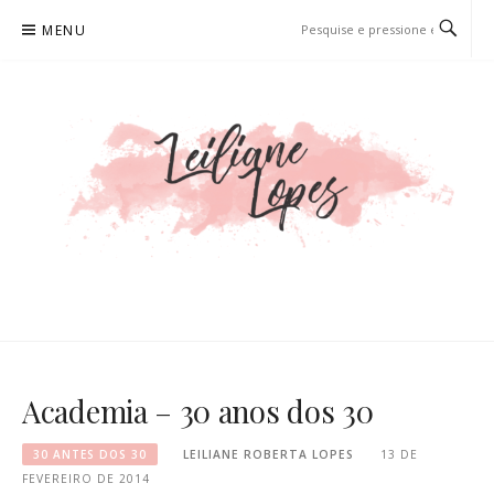
Pular
MENU
para
o
conteúdo
LEILIANE LOPES
PRODUTORA DE CONTEÚDO PARA WEB
Academia – 30 anos dos 30
30 ANTES DOS 30
LEILIANE ROBERTA LOPES
13 DE
FEVEREIRO DE 2014