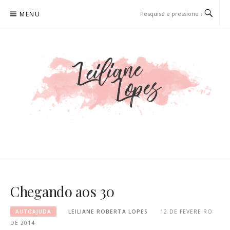
Pular
MENU
para
o
conteúdo
LEILIANE LOPES
PRODUTORA DE CONTEÚDO PARA WEB
Chegando aos 30
AUTOAJUDA
LEILIANE ROBERTA LOPES
12 DE FEVEREIRO
DE 2014