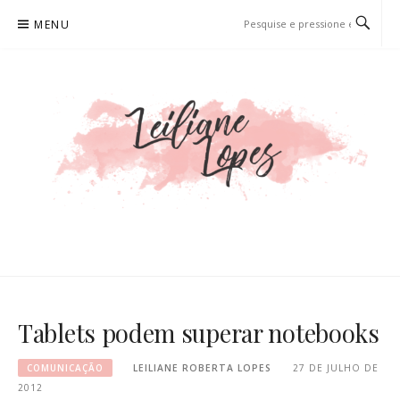
Pular
MENU
para
o
conteúdo
LEILIANE LOPES
PRODUTORA DE CONTEÚDO PARA WEB
Tablets podem superar notebooks
COMUNICAÇÃO
LEILIANE ROBERTA LOPES
27 DE JULHO DE
2012