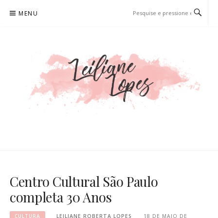
Pular
MENU
para
o
conteúdo
LEILIANE LOPES
PRODUTORA DE CONTEÚDO PARA WEB
Centro Cultural São Paulo
completa 30 Anos
CULTURA
LEILIANE ROBERTA LOPES
18 DE MAIO DE