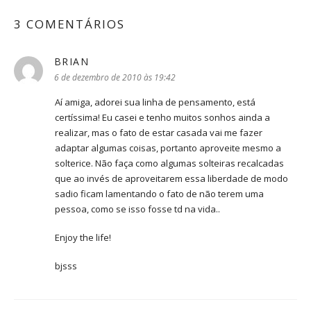
3 COMENTÁRIOS
BRIAN
disse:
6 de dezembro de 2010 às 19:42
Aí amiga, adorei sua linha de pensamento, está
certíssima! Eu casei e tenho muitos sonhos ainda a
realizar, mas o fato de estar casada vai me fazer
adaptar algumas coisas, portanto aproveite mesmo a
solterice. Não faça como algumas solteiras recalcadas
que ao invés de aproveitarem essa liberdade de modo
sadio ficam lamentando o fato de não terem uma
pessoa, como se isso fosse td na vida..
Enjoy the life!
bjsss