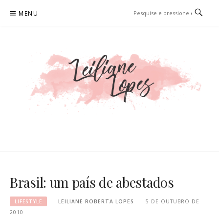
Pular
MENU
para
o
conteúdo
LEILIANE LOPES
PRODUTORA DE CONTEÚDO PARA WEB
Brasil: um país de abestados
LIFESTYLE
LEILIANE ROBERTA LOPES
5 DE OUTUBRO DE
2010