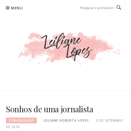
Pular
MENU
para
o
conteúdo
LEILIANE LOPES
PRODUTORA DE CONTEÚDO PARA WEB
Sonhos de uma jornalista
COMUNICAÇÃO
LEILIANE ROBERTA LOPES
2 DE SETEMBRO
DE 2010