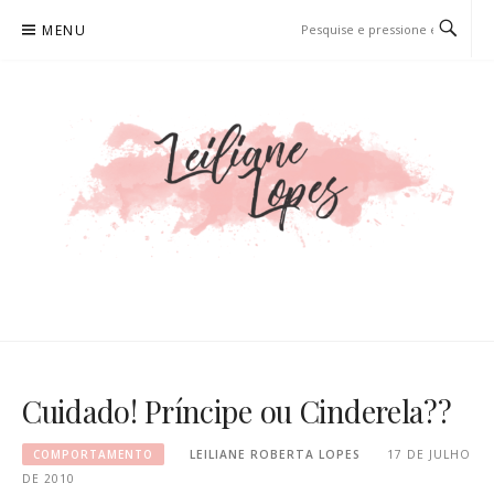
Pular
MENU
para
o
conteúdo
LEILIANE LOPES
PRODUTORA DE CONTEÚDO PARA WEB
Cuidado! Príncipe ou Cinderela??
COMPORTAMENTO
LEILIANE ROBERTA LOPES
17 DE JULHO
DE 2010