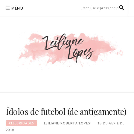
Pular
MENU
para
o
conteúdo
LEILIANE LOPES
PRODUTORA DE CONTEÚDO PARA WEB
Ídolos de futebol (de antigamente)
CELEBRIDADES
LEILIANE ROBERTA LOPES
15 DE ABRIL DE
2010