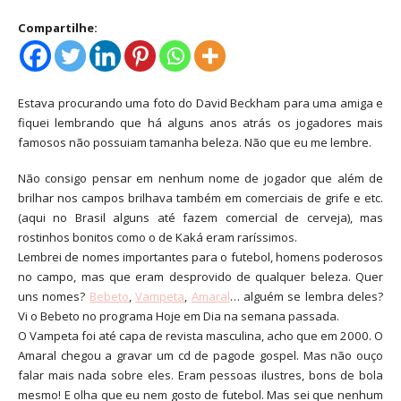
Compartilhe:
Estava procurando uma foto do David Beckham para uma amiga e
fiquei lembrando que há alguns anos atrás os jogadores mais
famosos não possuiam tamanha beleza. Não que eu me lembre.
Não consigo pensar em nenhum nome de jogador que além de
brilhar nos campos brilhava também em comerciais de grife e etc.
(aqui no Brasil alguns até fazem comercial de cerveja), mas
rostinhos bonitos como o de Kaká eram raríssimos.
Lembrei de nomes importantes para o futebol, homens poderosos
no campo, mas que eram desprovido de qualquer beleza. Quer
uns nomes?
Bebeto
,
Vampeta
,
Amaral
… alguém se lembra deles?
Vi o Bebeto no programa Hoje em Dia na semana passada.
O Vampeta foi até capa de revista masculina, acho que em 2000. O
Amaral chegou a gravar um cd de pagode gospel. Mas não ouço
falar mais nada sobre eles. Eram pessoas ilustres, bons de bola
mesmo! E olha que eu nem gosto de futebol. Mas sei que nenhum