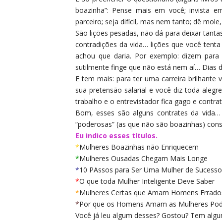
boazinha”: Pense mais em você; invista e
parceiro; seja difícil, mas nem tanto; dê m
São lições pesadas, não dá para deixar tant
contradições da vida… lições que você tent
achou que daria. Por exemplo: dizem para 
sutilmente finge que não está nem aí… Dias d
E tem mais: para ter uma carreira brilhant
sua pretensão salarial e você diz toda aleg
trabalho e o entrevistador fica gago e contr
Bom, esses são alguns contrates da vida
“poderosas” (as que não são boazinhas) co
Eu indico esses títulos.
*
Mulheres Boazinhas não Enriquecem
*
Mulheres Ousadas Chegam Mais Longe
*
10 PAssos para Ser Uma Mulher de Sucesso
*
O que toda Mulher Inteligente Deve Saber
*
Mulheres Certas que Amam Homens Errado
*
Por que os Homens Amam as Mulheres Po
Você já leu algum desses? Gostou? Tem algum