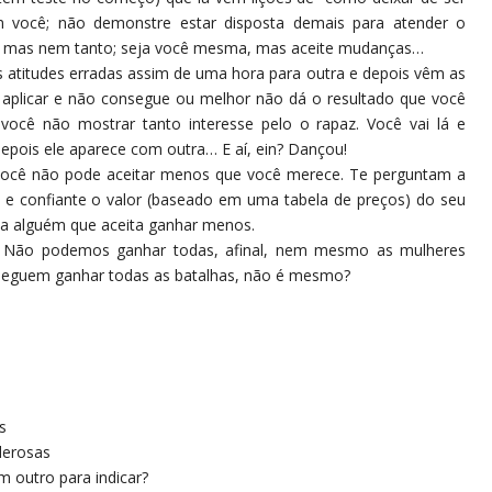
m você; não demonstre estar disposta demais para atender o
ole, mas nem tanto; seja você mesma, mas aceite mudanças…
as atitudes erradas assim de uma hora para outra e depois vêm as
a aplicar e não consegue ou melhor não dá o resultado que você
você não mostrar tanto interesse pelo o rapaz. Você vai lá e
epois ele aparece com outra… E aí, ein? Dançou!
e você não pode aceitar menos que você merece. Te perguntam a
re e confiante o valor (baseado em uma tabela de preços) do seu
ata alguém que aceita ganhar menos.
… Não podemos ganhar todas, afinal, nem mesmo as mulheres
nseguem ganhar todas as batalhas, não é mesmo?
s
derosas
 outro para indicar?