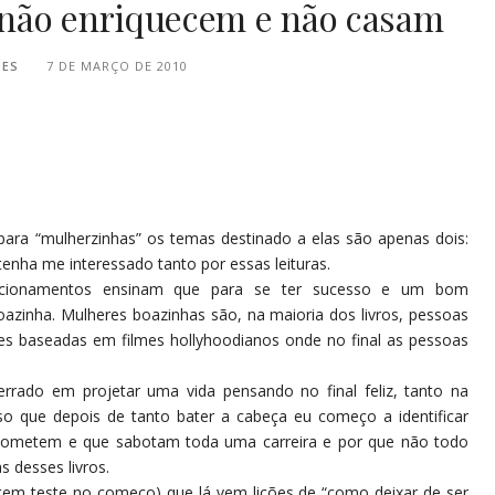
não enriquecem e não casam
PES
7 DE MARÇO DE 2010
para “mulherzinhas” os temas destinado a elas são apenas dois:
 tenha me interessado tanto por essas leituras.
acionamentos ensinam que para se ter sucesso e um bom
oazinha. Mulheres boazinhas são, na maioria dos livros, pessoas
es baseadas em filmes hollyhoodianos onde no final as pessoas
rado em projetar uma vida pensando no final feliz, tanto na
sso que depois de tanto bater a cabeça eu começo a identificar
 cometem e que sabotam toda uma carreira e por que não todo
s desses livros.
s tem teste no começo) que lá vem lições de “como deixar de ser