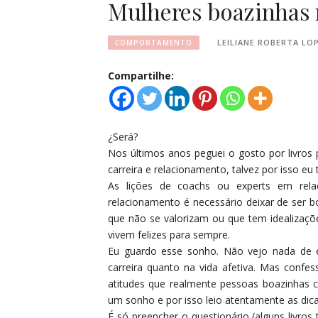
Mulheres boazinhas 
LEILIANE ROBERTA LO
COMPORTAMENTO
Compartilhe:
¿Será?
Nos últimos anos peguei o gosto por livros 
carreira e relacionamento, talvez por isso eu
As lições de coachs ou experts em rel
relacionamento é necessário deixar de ser b
que não se valorizam ou que tem idealizaçõ
vivem felizes para sempre.
Eu guardo esse sonho. Não vejo nada de er
carreira quanto na vida afetiva. Mas confe
atitudes que realmente pessoas boazinhas
um sonho e por isso leio atentamente as dica
É só preencher o questionário (alguns livro