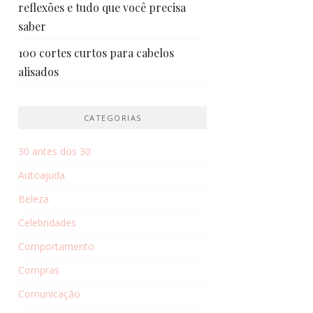
reflexões e tudo que você precisa
saber
100 cortes curtos para cabelos
alisados
CATEGORIAS
30 antes dos 30
Autoajuda
Beleza
Celebridades
Comportamento
Compras
Comunicação