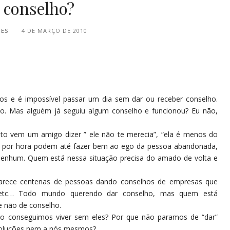
 conselho?
PES
4 DE MARÇO DE 2010
 e é impossível passar um dia sem dar ou receber conselho.
o. Mas alguém já seguiu algum conselho e funcionou? Eu não,
o vem um amigo dizer ” ele não te merecia”, “ela é menos do
que por hora podem até fazer bem ao ego da pessoa abandonada,
nenhum. Quem está nessa situação precisa do amado de volta e
rece centenas de pessoas dando conselhos de empresas que
 etc… Todo mundo querendo dar conselho, mas quem está
 não de conselho.
o conseguimos viver sem eles? Por que não paramos de “dar”
 soluções nem a nós mesmos?