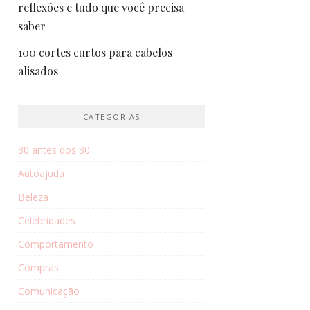
reflexões e tudo que você precisa
saber
100 cortes curtos para cabelos
alisados
CATEGORIAS
30 antes dos 30
Autoajuda
Beleza
Celebridades
Comportamento
Compras
Comunicação