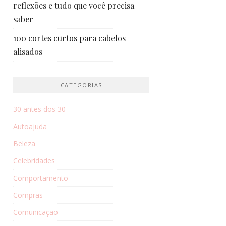
reflexões e tudo que você precisa
saber
100 cortes curtos para cabelos
alisados
CATEGORIAS
30 antes dos 30
Autoajuda
Beleza
Celebridades
Comportamento
Compras
Comunicação