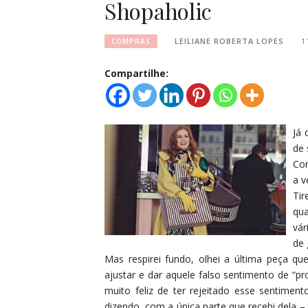
Shopaholic
LEILIANE ROBERTA LOPES
1
COMPRAS
Compartilhe:
Já 
de 
Com
a v
Tir
qua
vár
de 
Mas respirei fundo, olhei a última peça q
ajustar e dar aquele falso sentimento de “p
muito feliz de ter rejeitado esse sentime
dizendo, com a única parte que recebi dela –