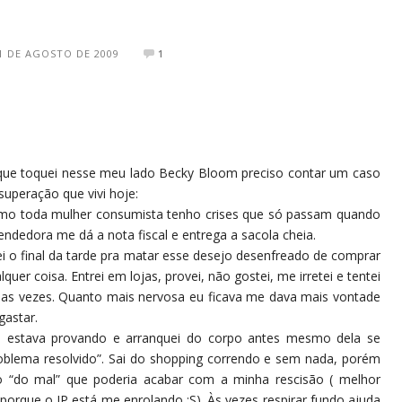
1 DE AGOSTO DE 2009
1
que toquei nesse meu lado Becky Bloom preciso contar um caso
superação que vivi hoje:
o toda mulher consumista tenho crises que só passam quando
endedora me dá a nota fiscal e entrega a sacola cheia.
ei o final da tarde pra matar esse desejo desenfreado de comprar
lquer coisa. Entrei em lojas, provei, não gostei, me irretei e tentei
ias vezes. Quanto mais nervosa eu ficava me dava mais vontade
gastar.
ue estava provando e arranquei do corpo antes mesmo dela se
roblema resolvido”. Sai do shopping correndo e sem nada, porém
nto “do mal” que poderia acabar com a minha rescisão ( melhor
 porque o JP está me enrolando :S). Às vezes respirar fundo ajuda