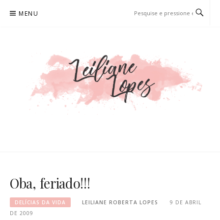
Pular
MENU
para
o
conteúdo
LEILIANE LOPES
PRODUTORA DE CONTEÚDO PARA WEB
Oba, feriado!!!
DELÍCIAS DA VIDA
LEILIANE ROBERTA LOPES
9 DE ABRIL
DE 2009