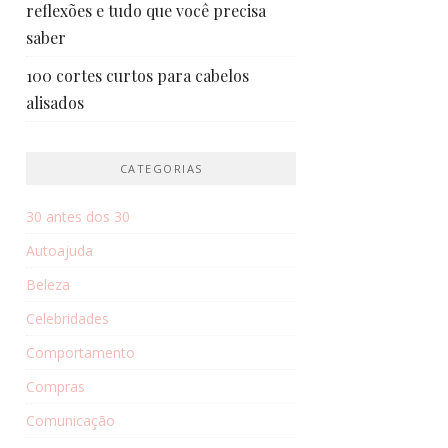
reflexões e tudo que você precisa
saber
100 cortes curtos para cabelos
alisados
CATEGORIAS
30 antes dos 30
Autoajuda
Beleza
Celebridades
Comportamento
Compras
Comunicação