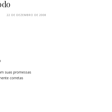
odo
S
22 DE DEZEMBRO DE 2008
o
ram suas promessas
mente corretas