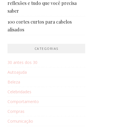
reflexões e tudo que você precisa
saber
100 cortes curtos para cabelos
alisados
CATEGORIAS
30 antes dos 30
Autoajuda
Beleza
Celebridades
Comportamento
Compras
Comunicação