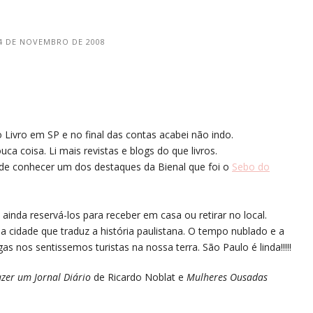
4 DE NOVEMBRO DE 2008
o Livro em SP e no final das contas acabei não indo.
ca coisa. Li mais revistas e blogs do que livros.
de conhecer um dos destaques da Bienal que foi o
Sebo do
e ainda reservá-los para receber em casa ou retirar no local.
a cidade que traduz a história paulistana. O tempo nublado e a
 nos sentissemos turistas na nossa terra. São Paulo é linda!!!!!
azer um Jornal Diário
de Ricardo Noblat e
Mulheres Ousadas