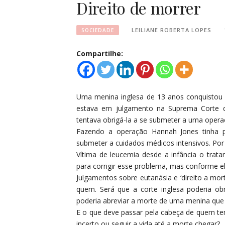
Direito de morrer
LEILIANE ROBERTA LOPES
SOCIEDADE
Compartilhe:
Uma menina inglesa de 13 anos conquistou o
estava em julgamento na Suprema Corte da
tentava obrigá-la a se submeter a uma opera
Fazendo a operação Hannah Jones tinha p
submeter a cuidados médicos intensivos. Por
Vítima de leucemia desde a infância o trat
para corrigir esse problema, mas conforme e
Julgamentos sobre eutanásia e ‘direito a mo
quem. Será que a corte inglesa poderia o
poderia abreviar a morte de uma menina qu
E o que deve passar pela cabeça de quem te
incerto ou seguir a vida até a morte chegar?