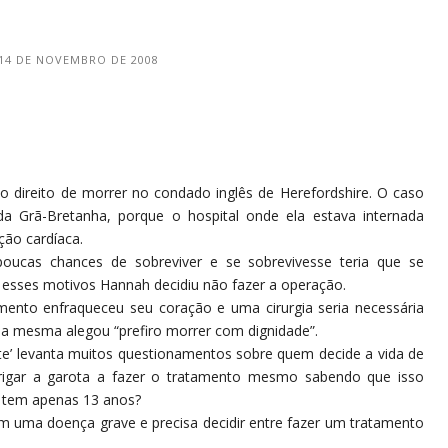
14 DE NOVEMBRO DE 2008
 direito de morrer no condado inglês de Herefordshire. O caso
 Grã-Bretanha, porque o hospital onde ela estava internada
ção cardíaca.
oucas chances de sobreviver e se sobrevivesse teria que se
 esses motivos Hannah decidiu não fazer a operação.
amento enfraqueceu seu coração e uma cirurgia seria necessária
la mesma alegou “prefiro morrer com dignidade”.
rte’ levanta muitos questionamentos sobre quem decide a vida de
brigar a garota a fazer o tratamento mesmo sabendo que isso
e tem apenas 13 anos?
m uma doença grave e precisa decidir entre fazer um tratamento