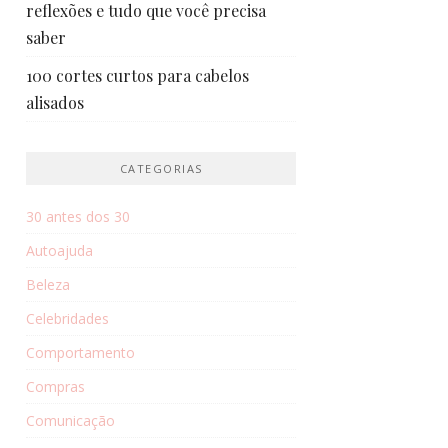
reflexões e tudo que você precisa
saber
100 cortes curtos para cabelos
alisados
CATEGORIAS
30 antes dos 30
Autoajuda
Beleza
Celebridades
Comportamento
Compras
Comunicação