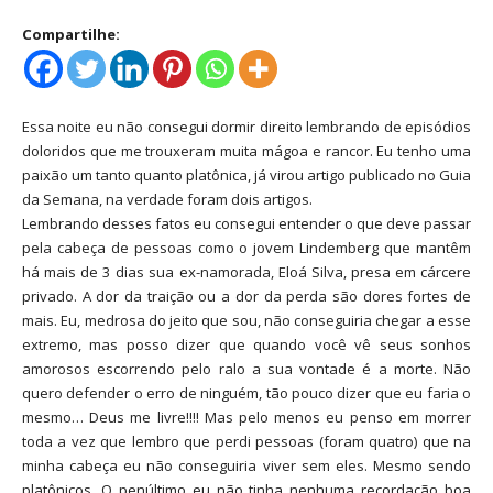
Compartilhe:
Essa noite eu não consegui dormir direito lembrando de episódios
doloridos que me trouxeram muita mágoa e rancor. Eu tenho uma
paixão um tanto quanto platônica, já virou artigo publicado no Guia
da Semana, na verdade foram dois artigos.
Lembrando desses fatos eu consegui entender o que deve passar
pela cabeça de pessoas como o jovem Lindemberg que mantêm
há mais de 3 dias sua ex-namorada, Eloá Silva, presa em cárcere
privado. A dor da traição ou a dor da perda são dores fortes de
mais. Eu, medrosa do jeito que sou, não conseguiria chegar a esse
extremo, mas posso dizer que quando você vê seus sonhos
amorosos escorrendo pelo ralo a sua vontade é a morte. Não
quero defender o erro de ninguém, tão pouco dizer que eu faria o
mesmo… Deus me livre!!!! Mas pelo menos eu penso em morrer
toda a vez que lembro que perdi pessoas (foram quatro) que na
minha cabeça eu não conseguiria viver sem eles. Mesmo sendo
platônicos. O penúltimo eu não tinha nenhuma recordação boa