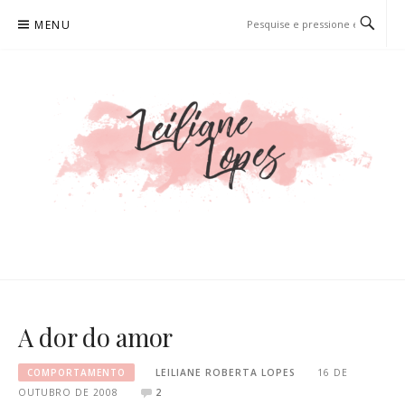
Pular
MENU
para
o
conteúdo
LEILIANE LOPES
PRODUTORA DE CONTEÚDO PARA WEB
A dor do amor
COMPORTAMENTO
LEILIANE ROBERTA LOPES
16 DE
OUTUBRO DE 2008
2